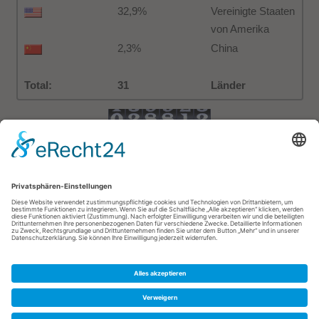
32,9%
Vereinigte Staaten
von Amerika
2,3%
China
Total:
31
Länder
Heute:
1
Gestern:
1
Diese Woche:
6
Letzte Woche:
14
Dieser Monat:
8
Letzter Monat:
85
Dieses Jahr:
405
Total:
28.812